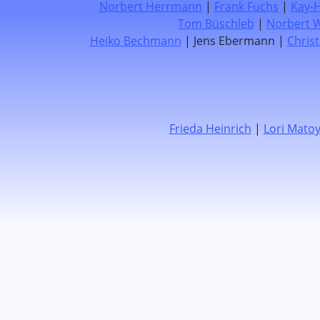
Norbert Herrmann
|
Frank Fuchs
|
Kay-
Tom Büschleb
|
Norbert W
Heiko Bechmann
| Jens Ebermann |
Chris
Frieda Heinrich
|
Lori Mato