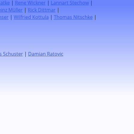
atke
|
Rene Wickner
|
Lannart Stechow
|
inz Müller
|
Rick Dittmar
|
mser
|
Wilfried Kottula
|
Thomas Nitschke
|
s Schuster
|
Damian Ratovic