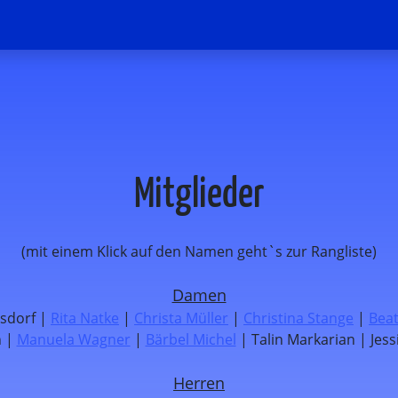
Mitglieder
(mit einem Klick auf den Namen geht`s zur Rangliste)
Damen
nsdorf |
Rita Natke
|
Christa Müller
|
Christina Stange
|
Bea
h |
Manuela Wagner
|
Bärbel Michel
| Talin Markarian | Jes
Herren