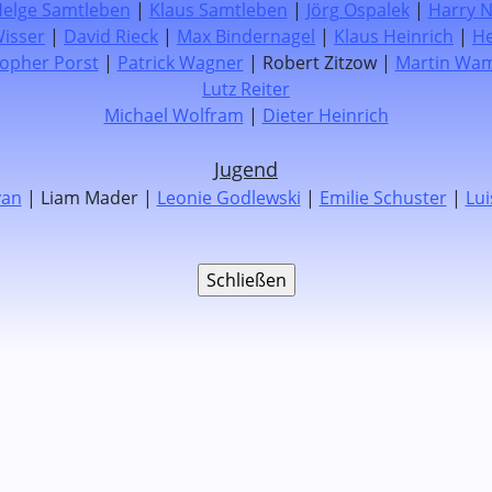
Helge Samtleben
|
Klaus Samtleben
|
Jörg Ospalek
|
Harry N
isser
|
David Rieck
|
Max Bindernagel
|
Klaus Heinrich
|
He
topher Porst
|
Patrick Wagner
| Robert Zitzow |
Martin Wa
Lutz Reiter
Michael Wolfram
|
Dieter Heinrich
Jugend
yan
| Liam Mader |
Leonie Godlewski
|
Emilie Schuster
|
Lui