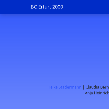
BC Erfurt 2000
Heike Stadermann
| Claudia Ber
Anja Heinric