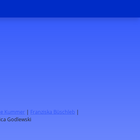
te Kummer
|
Franziska Büschleb
|
sica Godlewski